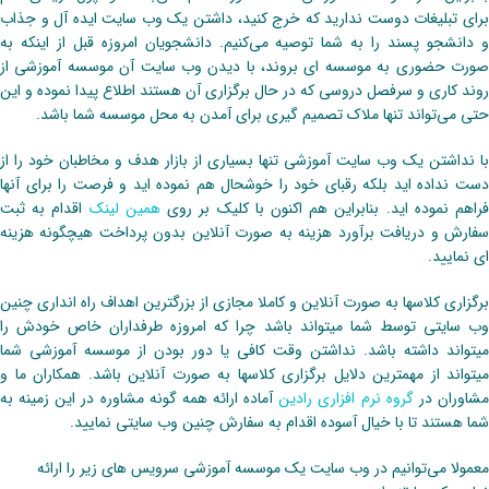
برای تبلیغات دوست ندارید که خرج کنید، داشتن یک وب سایت ایده آل و جذاب
و دانشجو پسند را به شما توصیه می‌کنیم. دانشجویان امروزه قبل از اینکه به
صورت حضوری به موسسه ای بروند، با دیدن وب سایت آن موسسه آموزشی از
روند کاری و سرفصل دروسی که در حال برگزاری آن هستند اطلاع پیدا نموده و این
حتی می‌تواند تنها ملاک تصمیم گیری برای آمدن به محل موسسه شما باشد.
با نداشتن یک وب سایت آموزشی تنها بسیاری از بازار هدف و مخاطبان خود را از
دست نداده اید بلکه رقبای خود را خوشحال هم نموده اید و فرصت را برای آنها
راهم نموده اید. بنابراین هم اکنون با کلیک بر روی
همین لینک
اقدام به ثبت
سفارش و دریافت برآورد هزینه به صورت آنلاین بدون پرداخت هیچگونه هزینه
ای نمایید.
برگزاری کلاسها به صورت آنلاین و کاملا مجازی از بزرگترین اهداف راه انداری چنین
وب سایتی توسط شما میتواند باشد چرا که امروزه طرفداران خاص خودش را
میتواند داشته باشد. نداشتن وقت کافی یا دور بودن از موسسه آموزشی شما
میتواند از مهمترین دلایل برگزاری کلاسها به صورت آنلاین باشد. همکاران ما و
شاوران در
گروه نرم افزاری رادین
آماده ارائه همه گونه مشاوره در این زمینه به
شما هستند تا با خیال آسوده اقدام به سفارش چنین وب سایتی نمایید.
معمولا می‌توانیم در وب سایت یک موسسه آموزشی سرویس های زیر را ارائه