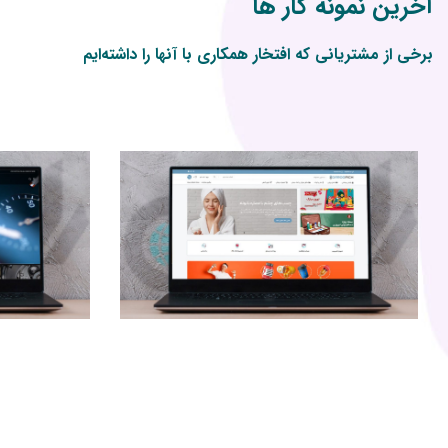
آخرین نمونه کار ها
برخی از مشتریانی که افتخار همکاری با آنها را داشته‌ایم
خدمات سئو
طراحی UI/UX
سایت معماران عصر ارتباط
طراحی وب سایت
خدمات سئو
طراح
سایت