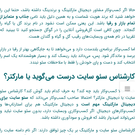
حالا اگر کسب‌وکار مشاور دیجیتال مارکتینگ و برندینگ داشته باشد، حتما این را
خواهد شنید که برند هویت شماست و به همین دلیل باید نامی
جذاب و متمایز از
تمام بازار و رقبا
باشد. این یعنی ممکن است نشود در نام برند گل یا گیاه را
گنجاند. چون کافی است گل‌فروشی آنلاین را در گوگل جستجو کنید تا ببینید که
تقریبا در نام همه‌ی وبسایت‌های رقیب گل و گیاه و گلدان هست.
اما کسب‌وکار برنامه‌ی بلند‌مدت دارد و می‌خواهد تا به جایگاهی بهتر از رقبا در بازار
برسد و ماندگار شود. پس، می‌داند باید ریسک کند و بسیار هوشمندانه یک اسم را
انتخاب کند و دست و پای خودش را فقط با ملاحظات سئو نبندد.
کارشناس سئو سایت درست می‌گوید یا مارکتر؟
خب، حالا کسب‌وکار باید چه کند؟ به حرف کدام باید گوش کند؟ کارشناس سئو
ایت یا دیجیتال مارکتر؟ احتمالا صاحب کسب‌وکار می‌داند که
سئو سایت برای
یجیتال مارکتینگ مهم است
و دیجیتال مارکتینگ هم برای استارتاپ‌ها و
کسب‌وکارهای دیجیتال. اگر کسب‌وکاری وبسایت دارد، بدون سئو سایت نباید و
نمی‌تواند امیدوار باشد که فروش و سودآوری داشته باشد.
کارشناسان سئو سایت و مارکتینگ بر یک چیز توافق دارند: اگر نام دامنه سایت را