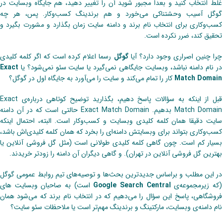
غلط انتخاب کنید و بعدا مجبور شوید آن را تغییر دهید،‌ هم جایگاه وبسایت در
گوگل آسیب وحشتناکی می‌خورد و هم برندینگ کسب‌وکار. پس، هر چه
کسب‌وکاری برای انتخاب نام برند و دامنه سایت زمان بگذارد و مشورت بگیرد و
تحقیق کند، ضرر نکرده است.
را چنین اصراری وجود دارد؟ آیا
گوگل
رسما اعلام کرده است که اگر کلمه کلیدی
در نام دامنه نباشد، وبسایت جایگاهی نمی‌گیرد یا سایت سئو نمی‌شود؟ یا
Exact
Match Domain
کار را تمام می‌کند و سایت را می‌آورد به جایگاه اول در گوگل؟
قبل از اینکه به سؤالات پاسخ دهیم، بگذارید توضیح کوتاهی درباره‌ی Exact
Match Domain بدهیم. Exact Match Domain حالتی است که در آن دامنه
سایت دقیقا همان کلمه کلیدی وبسایت و کسب‌وکار است. البته، احتمال اینکه
کسب‌وکاری بتواند برای وبسایتش دامنه‌ای را بخرد که همان کلمه کلیدی‌اش باشد،
بسیار کم است. چون گاهی کلمه‌ کلیدی طولانی است (مثل گل فروشی آنلاین یا
بهترین گل فروشی آنلاین در تهران). و گاهی دیگران آن دامنه را زودتر خریدند.
در این مطلب و براساس جدیدترین بحث‌ها و توصیه‌های تیم روابط عمومی گوگل
که زیرمجموعه‌ی
Google Search Central
است) به صاحبان وبسایت های
فروشگاهی، پاسخ این سؤال را می‌دهیم که در انتخاب نام برند که می‌شود همان
نام دامنه‌ی وبسایت، مارکتینگ و برندینگ مهم‌تر است یا ملاحظات سئو سایت؟